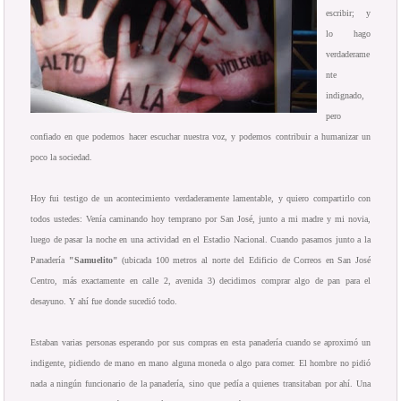
escribir; y
lo hago
verdaderame
nte
indignado,
pero
confiado en que podemos hacer escuchar nuestra voz, y podemos contribuir a humanizar un
poco la sociedad.
Hoy fui testigo de un acontecimiento verdaderamente lamentable, y quiero compartirlo con
todos ustedes: Venía caminando hoy temprano por San José, junto a mi madre y mi novia,
luego de pasar la noche en una actividad en el Estadio Nacional. Cuando pasamos junto a la
Panadería
"Samuelito"
(ubicada 100 metros al norte del Edificio de Correos en San José
Centro, más exactamente en calle 2, avenida 3) decidimos comprar algo de pan para el
desayuno. Y ahí fue donde sucedió todo.
Estaban varias personas esperando por sus compras en esta panadería cuando se aproximó un
indigente, pidiendo de mano en mano alguna moneda o algo para comer. El hombre no pidió
nada a ningún funcionario de la panadería, sino que pedía a quienes transitaban por ahí. Una