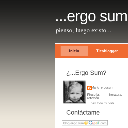
...ergo sum
pienso, luego existo...
Inicio
Ticoblogger
¿...ergo Sum?
Mario_ergosum
Filosofía, literatura,
reflexión...
Ver todo mi perfil
Contáctame