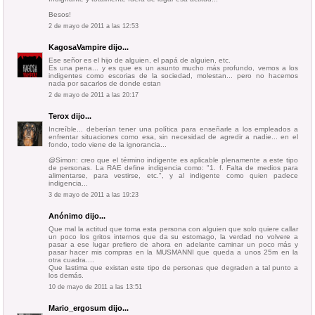
Besos!
2 de mayo de 2011 a las 12:53
KagosaVampire
dijo...
Ese señor es el hijo de alguien, el papá de alguien, etc.
Es una pena... y es que es un asunto mucho más profundo, vemos a los
indigentes como escorias de la sociedad, molestan... pero no hacemos
nada por sacarlos de donde estan
2 de mayo de 2011 a las 20:17
Terox
dijo...
Increíble... deberían tener una política para enseñarle a los empleados a
enfrentar situaciones como esa, sin necesidad de agredir a nadie... en el
fondo, todo viene de la ignorancia...
@Simon: creo que el término indigente es aplicable plenamente a este tipo
de personas. La RAE define indigencia como: "1. f. Falta de medios para
alimentarse, para vestirse, etc.", y al indigente como quien padece
indigencia...
3 de mayo de 2011 a las 19:23
Anónimo dijo...
Que mal la actitud que toma esta persona con alguien que solo quiere callar
un poco los gritos internos que da su estomago, la verdad no volvere a
pasar a ese lugar prefiero de ahora en adelante caminar un poco más y
pasar hacer mis compras en la MUSMANNI que queda a unos 25m en la
otra cuadra....
Que lastima que existan este tipo de personas que degraden a tal punto a
los demás.
10 de mayo de 2011 a las 13:51
Mario_ergosum
dijo...