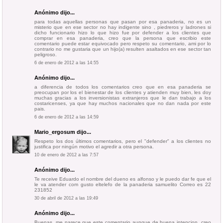
Anónimo dijo...
para todas aquellas personas que pasan por esa panaderia, no es un
misterio que en ese sector no hay indigente sino , piedreros y ladrones si
dicho funcionario hizo lo que hizo fue por defender a los clientes que
comprar en esa panaderia, creo que la persona que escribio este
comentario puede estar equivocado pero respeto su comentario, ami por lo
contrario no me gustaria que un hijo(a) resulten asaltados en ese sector tan
peligroso.
6 de enero de 2012 a las 14:55
Anónimo dijo...
a diferencia de todos los comentarios creo que en esa panaderia se
preocupan por los el bienestar de los clientes y atienden muy bien, les doy
muchas gracias a los inversionistas extranjeros que le dan trabajo a los
costaricenses, ya que hay muchos nacionales que no dan nada por este
pais.
6 de enero de 2012 a las 14:59
Mario_ergosum
dijo...
Respeto los dos últimos comentarios, pero el "defender" a los clientes no
justifica por ningún motivo el agredir a otra persona.
10 de enero de 2012 a las 7:57
Anónimo dijo...
Te receive Eduardo el nombre del dueno es alfonso y le puedo dar fe que el
le va atender com gusto eltelefo de la panaderia samuelito Correo es 22
231852
30 de abril de 2012 a las 19:49
Anónimo dijo...
Buenas, me parece que este comentario aunque de buena intencion, creo