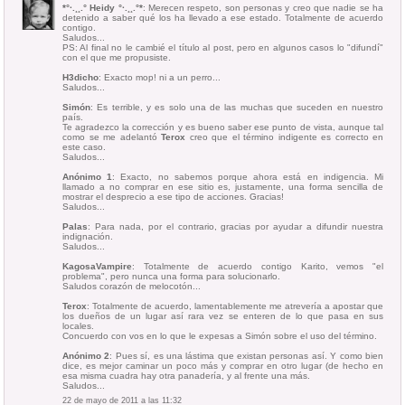
*°·.¸¸.° Heidy °·.¸¸.°*
: Merecen respeto, son personas y creo que nadie se ha
detenido a saber qué los ha llevado a ese estado. Totalmente de acuerdo
contigo.
Saludos...
PS: Al final no le cambié el título al post, pero en algunos casos lo "difundí"
con el que me propusiste.
H3dicho
: Exacto mop! ni a un perro...
Saludos...
Simón
: Es terrible, y es solo una de las muchas que suceden en nuestro
país.
Te agradezco la corrección y es bueno saber ese punto de vista, aunque tal
como se me adelantó
Terox
creo que el término indigente es correcto en
este caso.
Saludos...
Anónimo 1
: Exacto, no sabemos porque ahora está en indigencia. Mi
llamado a no comprar en ese sitio es, justamente, una forma sencilla de
mostrar el desprecio a ese tipo de acciones. Gracias!
Saludos...
Palas
: Para nada, por el contrario, gracias por ayudar a difundir nuestra
indignación.
Saludos...
KagosaVampire
: Totalmente de acuerdo contigo Karito, vemos "el
problema", pero nunca una forma para solucionarlo.
Saludos corazón de melocotón...
Terox
: Totalmente de acuerdo, lamentablemente me atrevería a apostar que
los dueños de un lugar así rara vez se enteren de lo que pasa en sus
locales.
Concuerdo con vos en lo que le expesas a Simón sobre el uso del término.
Anónimo 2
: Pues sí, es una lástima que existan personas así. Y como bien
dice, es mejor caminar un poco más y comprar en otro lugar (de hecho en
esa misma cuadra hay otra panadería, y al frente una más.
Saludos...
22 de mayo de 2011 a las 11:32