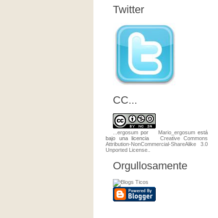
Twitter
CC...
...ergosum
por
Mario_ergosum
está
bajo una licencia
Creative Commons
Attribution-NonCommercial-ShareAlike 3.0
Unported License
..
Orgullosamente