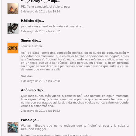
*°·.¸¸.° Heidy °·.¸¸.°*
dijo...
PD: Yo le cambiaría el título al post
1 de mayo de 2011 a las 19:34
H3dicho
dijo...
pero ni a un animal se le trata asi.. mal ride..
1 de mayo de 2011 a las 21:02
Simón
dijo...
Terrible historia.
Así, de paso, como una corrección política, en mi curso de comunicación y
sociedad nos mostraron que es mejor hablar de "personas sin hogar", antes
que "indigentes", "borrachines", etc. cuando nos referimos a ellos, al menos
en un texto que va a ser público. Esto porque, en efecto, al decir "persona
sin hogar" se visibilizan sus problemas como una persona que sufre a causa
de tener que vivir en la calle.
Saludos
1 de mayo de 2011 a las 22:28
Anónimo dijo...
Que mal! nunca más vuelvo a comprar ahí! Ese hombre en algún momento
tuvo algún trabajo y familia, quién sabe porque que situaciones ha pasado y
no merece ser tratado asi la vida da muchas vueltas nunca sabemos donde
vamos a estar mañana.
2 de mayo de 2011 a las 10:52
Palas
dijo...
Wenas!!! Espero que no te moleste que te "robe" el post y lo suba a
Denuncia Blogger...
Indignante y totalmente fuera de lugar esa actitud...