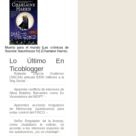
Muerto para el mundo [Las crónicas de
Soockie Stackhouse IV] (Charlaine Harris)
Lo Último En
Ticoblogger
Rolando García Gutiérrez
(SACSA) adeuda ₵830 millones a la
Seg Social.
-
Aparente conflicto de intereses de
Silvia Bolaños Barrantes como Ex
Viceministra del MOPT.
-
Aparentes acciones irregulares
de Metrocoop (autobusera) para
evitar control del FISCO.
-
Señor Regulador de la Aresep,
como ciudadano le solicito, no
acceder a los intereses espurios de
los autobuseros, ¡es un chantaje!
-