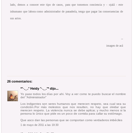
lado, demos a conocer este tipo de casos, para que tomemos conciencia y - ojalá - este
inhumano que labora como administrador de panadería, tenga que pagar las consecuencias de
sus actos.
--
imagen de
acá
26 comentarios:
*°·.¸¸.° Heidy °·.¸¸.°*
dijo...
Yo paso todos los días por ahi. Voy a ver como te puedo buscar el nombre
del "Administrador"
Los indigentes son seres humanos que merecen respeto, sea cual sea su
condición.Por más molestos que nos resulten, no hay que olvidar que
merecen respeto. La violencia nunca se debe aplicar, y mucho menos si la
persona lo único que pide es un poco de comida para callar su estómago.
Que asco dan las personas que se comportan como verdaderos imbéciles
1 de mayo de 2011 a las 19:30