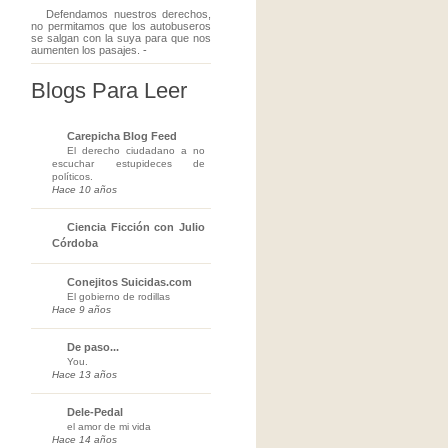
Defendamos nuestros derechos,
no permitamos que los autobuseros
se salgan con la suya para que nos
aumenten los pasajes.
-
Blogs Para Leer
Carepicha Blog Feed
El derecho ciudadano a no
escuchar estupideces de
políticos.
Hace 10 años
Ciencia Ficción con Julio
Córdoba
Conejitos Suicidas.com
El gobierno de rodillas
Hace 9 años
De paso...
You.
Hace 13 años
Dele-Pedal
el amor de mi vida
Hace 14 años