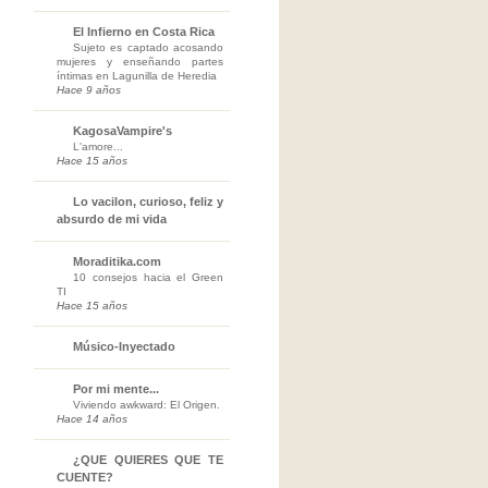
El Infierno en Costa Rica
Sujeto es captado acosando
mujeres y enseñando partes
íntimas en Lagunilla de Heredia
Hace 9 años
KagosaVampire's
L'amore...
Hace 15 años
Lo vacilon, curioso, feliz y
absurdo de mi vida
Moraditika.com
10 consejos hacia el Green
TI
Hace 15 años
Músico-Inyectado
Por mi mente...
Viviendo awkward: El Origen.
Hace 14 años
¿QUE QUIERES QUE TE
CUENTE?