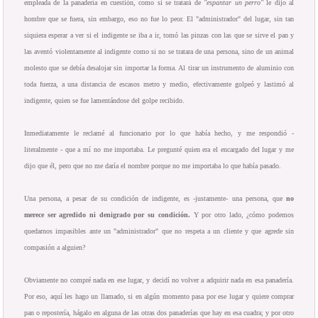
empleada de la panadería en cuestión, como si se tratará de
"espantar un perro"
le dijo al
hombre que se fuera, sin embargo, eso no fue lo peor. El "administrador" del lugar, sin tan
siquiera esperar a ver si el indigente se iba a ir, tomó las pinzas con las que se sirve el pan y
las aventó violentamente al indigente como si no se tratara de una persona, sino de un animal
molesto que se debía desalojar sin importar la forma. Al tirar un instrumento de aluminio con
toda fuerza, a una distancia de escasos metro y medio, efectivamente golpeó y lastimó al
indigente, quien se fue lamentándose del golpe recibido.
Inmediatamente le reclamé al funcionario por lo que había hecho, y me respondió -
literalmente - que a mí no me importaba. Le pregunté quien era el encargado del lugar y me
dijo que él, pero que no me daría el nombre porque no me importaba lo que había pasado.
Una persona, a pesar de su condición de indigente, es -justamente- una persona, que
no
merece ser agredido ni denigrado por su condición.
Y por otro lado, ¿cómo podemos
quedarnos impasibles ante un "administrador" que no respeta a un cliente y que agrede sin
compasión a alguien?
Obviamente no compré nada en ese lugar, y decidí no volver a adquirir nada en esa panadería.
Por eso, aquí les hago un llamado, si en algún momento pasa por ese lugar y quiere comprar
pan o repostería, hágalo en alguna de las otras dos panaderías que hay en esa cuadra; y por otro