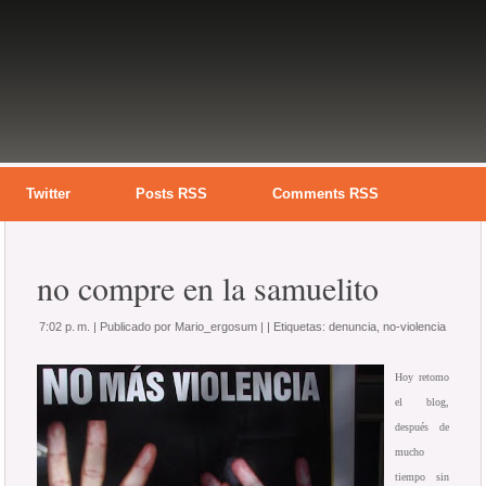
Twitter
Posts RSS
Comments RSS
no compre en la samuelito
7:02 p. m. |
Publicado por
Mario_ergosum
|
|
Etiquetas:
denuncia
,
no-violencia
Hoy retomo
el blog,
después de
mucho
tiempo sin