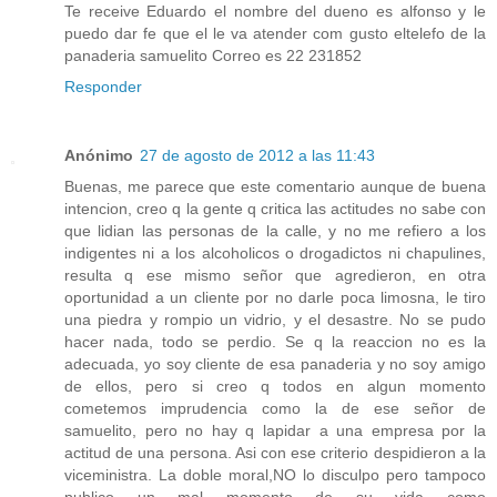
Te receive Eduardo el nombre del dueno es alfonso y le
puedo dar fe que el le va atender com gusto eltelefo de la
panaderia samuelito Correo es 22 231852
Responder
Anónimo
27 de agosto de 2012 a las 11:43
Buenas, me parece que este comentario aunque de buena
intencion, creo q la gente q critica las actitudes no sabe con
que lidian las personas de la calle, y no me refiero a los
indigentes ni a los alcoholicos o drogadictos ni chapulines,
resulta q ese mismo señor que agredieron, en otra
oportunidad a un cliente por no darle poca limosna, le tiro
una piedra y rompio un vidrio, y el desastre. No se pudo
hacer nada, todo se perdio. Se q la reaccion no es la
adecuada, yo soy cliente de esa panaderia y no soy amigo
de ellos, pero si creo q todos en algun momento
cometemos imprudencia como la de ese señor de
samuelito, pero no hay q lapidar a una empresa por la
actitud de una persona. Asi con ese criterio despidieron a la
viceministra. La doble moral,NO lo disculpo pero tampoco