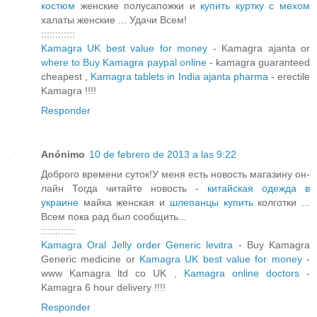
костюм
женские полусапожки и
купить куртку с мехом
халаты женские ... Удачи Всем!
::::::::::::
Kamagra UK best value for money
- Kamagra ajanta or
where to Buy Kamagra paypal online
- kamagra guaranteed
cheapest ,
Kamagra tablets in India ajanta pharma
- erectile
Kamagra !!!!
Responder
Anónimo
10 de febrero de 2013 a las 9:22
Доброго времени суток!У меня есть новость магазину он-
лайн Тогда читайте новость -
китайская одежда в
украине
майка женская и
шлепанцы купить
колготки ...
Всем пока рад был сообщить...
::::::::::::
Kamagra Oral Jelly order Generic levitra
- Buy Kamagra
Generic medicine or
Kamagra UK best value for money
-
www Kamagra ltd co UK ,
Kamagra online doctors
-
Kamagra 6 hour delivery !!!!
Responder