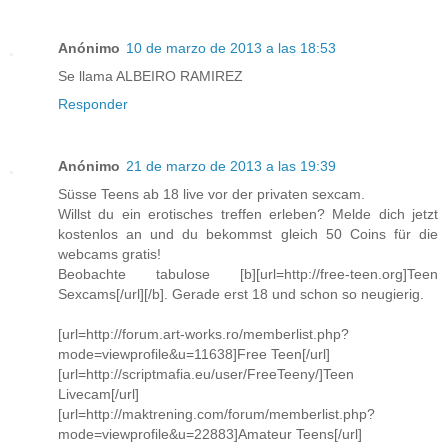
Anónimo
10 de marzo de 2013 a las 18:53
Se llama ALBEIRO RAMIREZ
Responder
Anónimo
21 de marzo de 2013 a las 19:39
Süsse Teens ab 18 live vor der privaten sexcam.
Willst du ein erotisches treffen erleben? Melde dich jetzt
kostenlos an und du bekommst gleich 50 Coins für die
webcams gratis!
Beobachte tabulose [b][url=http://free-teen.org]Teen
Sexcams[/url][/b]. Gerade erst 18 und schon so neugierig.
[url=http://forum.art-works.ro/memberlist.php?
mode=viewprofile&u=11638]Free Teen[/url]
[url=http://scriptmafia.eu/user/FreeTeeny/]Teen
Livecam[/url]
[url=http://maktrening.com/forum/memberlist.php?
mode=viewprofile&u=22883]Amateur Teens[/url]