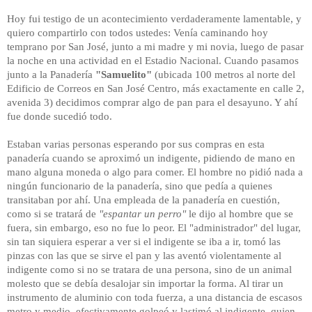
Hoy fui testigo de un acontecimiento verdaderamente lamentable, y
quiero compartirlo con todos ustedes: Venía caminando hoy
temprano por San José, junto a mi madre y mi novia, luego de pasar
la noche en una actividad en el Estadio Nacional. Cuando pasamos
junto a la Panadería
"Samuelito"
(ubicada 100 metros al norte del
Edificio de Correos en San José Centro, más exactamente en calle 2,
avenida 3) decidimos comprar algo de pan para el desayuno. Y ahí
fue donde sucedió todo.
Estaban varias personas esperando por sus compras en esta
panadería cuando se aproximó un indigente, pidiendo de mano en
mano alguna moneda o algo para comer. El hombre no pidió nada a
ningún funcionario de la panadería, sino que pedía a quienes
transitaban por ahí. Una empleada de la panadería en cuestión,
como si se tratará de
"espantar un perro"
le dijo al hombre que se
fuera, sin embargo, eso no fue lo peor. El "administrador" del lugar,
sin tan siquiera esperar a ver si el indigente se iba a ir, tomó las
pinzas con las que se sirve el pan y las aventó violentamente al
indigente como si no se tratara de una persona, sino de un animal
molesto que se debía desalojar sin importar la forma. Al tirar un
instrumento de aluminio con toda fuerza, a una distancia de escasos
metro y medio, efectivamente golpeó y lastimó al indigente, quien