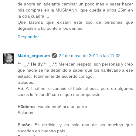
de ahora en adelante caminar un poco más y pasar hacer
mis compras en la MUSMANNI que queda a unos 25m en
la otra cuadra....
Que lastima que existan este tipo de personas que
degraden a tal punto a los demás.
Responder
Mario_ergosum
22 de mayo de 2011 a las 11:32
*°·.¸¸.° Heidy °·.¸¸.°*
: Merecen respeto, son personas y creo
que nadie se ha detenido a saber qué los ha llevado a ese
estado. Totalmente de acuerdo contigo.
Saludos...
PS: Al final no le cambié el título al post, pero en algunos
casos lo "difundí" con el que me propusiste.
H3dicho
: Exacto mop! ni a un perro...
Saludos...
Simón
: Es terrible, y es solo una de las muchas que
suceden en nuestro país.