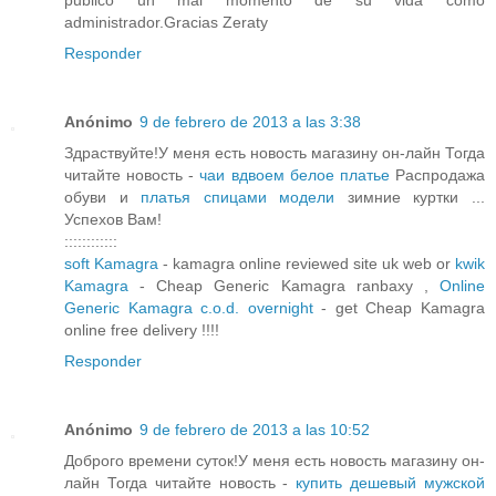
publico un mal momento de su vida como
administrador.Gracias Zeraty
Responder
Anónimo
9 de febrero de 2013 a las 3:38
Здраствуйте!У меня есть новость магазину он-лайн Тогда
читайте новость -
чаи вдвоем белое платье
Распродажа
обуви и
платья спицами модели
зимние куртки ...
Успехов Вам!
::::::::::::
soft Kamagra
- kamagra online reviewed site uk web or
kwik
Kamagra
- Cheap Generic Kamagra ranbaxy ,
Online
Generic Kamagra c.o.d. overnight
- get Cheap Kamagra
online free delivery !!!!
Responder
Anónimo
9 de febrero de 2013 a las 10:52
Доброго времени суток!У меня есть новость магазину он-
лайн Тогда читайте новость -
купить дешевый мужской