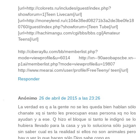
[url=http://colorets.ru/includes/guest/index.php?
showforum=1]Teen Livecam[/url]
[url=http://moneylend.ru/c104e38ed08271b3a2de3be0fe18
0760/guest/index.php?showforum=]Teen Tube[/url]
[url=http://hachimangu.com/cgi/bbs/bbs.cgi]Amateur
Teens[/url]
http://ciberayllu.com/bb/memberlist.php?
mode=viewprofile&u=6014 http://xn--90aeobapscbe.xn--
p1ai/memberlist.php?mode=viewprofile&u=19807
http://www.mearai.com/user/profile/FreeTeeny/ teen[/url]
Responder
Anónimo
26 de abril de 2015 a las 23:26
La verdad es q a la gente no se les queda bien hablan sólo
chanate xq si tanto les preocupan esas persona xq no los
ayudan y a ese. Q hizo el bloque si tanto le indignó se lo
hubiera llevado para la casa y ya lo soluciona sólo juzgan
sin saber cual es la realidad si ellos no son animales pero
hay q ver lo que hacen sólo Dios sabe cono es