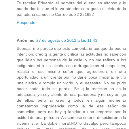
Te receive Eduardo el nombre del dueno es alfonso y le
puedo dar fe que el le va atender com gusto eltelefo de la
panaderia samuelito Correo es 22 231852
Responder
Anónimo
27 de agosto de 2012 a las 11:43
Buenas, me parece que este comentario aunque de buena
intencion, creo q la gente q critica las actitudes no sabe con
que lidian las personas de la calle, y no me refiero a los
indigentes ni a los alcoholicos o drogadictos ni chapulines,
resulta q ese mismo señor que agredieron, en otra
oportunidad a un cliente por no darle poca limosna, le tiro
una piedra y rompio un vidrio, y el desastre. No se pudo
hacer nada, todo se perdio. Se q la reaccion no es la
adecuada, yo soy cliente de esa panaderia y no soy amigo
de ellos, pero si creo q todos en algun momento
cometemos imprudencia como la de ese señor de
samuelito, pero no hay q lapidar a una empresa por la
actitud de una persona. Asi con ese criterio despidieron a la
viceministra. La doble moral,NO lo disculpo pero tampoco