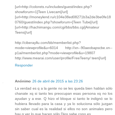
[url=http://colorets.ru/includes/guest/index.php?
showforum=1]Teen Livecam[/url]
[url=http://moneylend.ru/c104e38ed08271b3a2de3be0fe18
0760/guest/index.php?showforum=]Teen Tube[/url]
[url=http://hachimangu.com/cgi/bbs/bbs.cgi]Amateur
Teens[/url]
http://ciberayllu.com/bb/memberlist.php?
mode=viewprofile&u=6014 http://xn--90aeobapscbe.xn--
p1ai/memberlist.php?mode=viewprofile&u=19807
http://www.mearai.com/user/profile/FreeTeeny/ teen[/url]
Responder
Anónimo
26 de abril de 2015 a las 23:26
La verdad es q a la gente no se les queda bien hablan sólo
chanate xq si tanto les preocupan esas persona xq no los
ayudan y a ese. Q hizo el bloque si tanto le indignó se lo
hubiera llevado para la casa y ya lo soluciona sólo juzgan
sin saber cual es la realidad si ellos no son animales pero
hay q ver lo que hacen sólo Dios sabe cono es