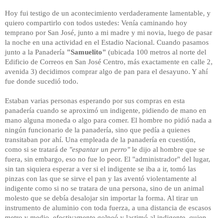
Hoy fui testigo de un acontecimiento verdaderamente lamentable, y
quiero compartirlo con todos ustedes: Venía caminando hoy
temprano por San José, junto a mi madre y mi novia, luego de pasar
la noche en una actividad en el Estadio Nacional. Cuando pasamos
junto a la Panadería
"Samuelito"
(ubicada 100 metros al norte del
Edificio de Correos en San José Centro, más exactamente en calle 2,
avenida 3) decidimos comprar algo de pan para el desayuno. Y ahí
fue donde sucedió todo.
Estaban varias personas esperando por sus compras en esta
panadería cuando se aproximó un indigente, pidiendo de mano en
mano alguna moneda o algo para comer. El hombre no pidió nada a
ningún funcionario de la panadería, sino que pedía a quienes
transitaban por ahí. Una empleada de la panadería en cuestión,
como si se tratará de
"espantar un perro"
le dijo al hombre que se
fuera, sin embargo, eso no fue lo peor. El "administrador" del lugar,
sin tan siquiera esperar a ver si el indigente se iba a ir, tomó las
pinzas con las que se sirve el pan y las aventó violentamente al
indigente como si no se tratara de una persona, sino de un animal
molesto que se debía desalojar sin importar la forma. Al tirar un
instrumento de aluminio con toda fuerza, a una distancia de escasos
metro y medio, efectivamente golpeó y lastimó al indigente, quien