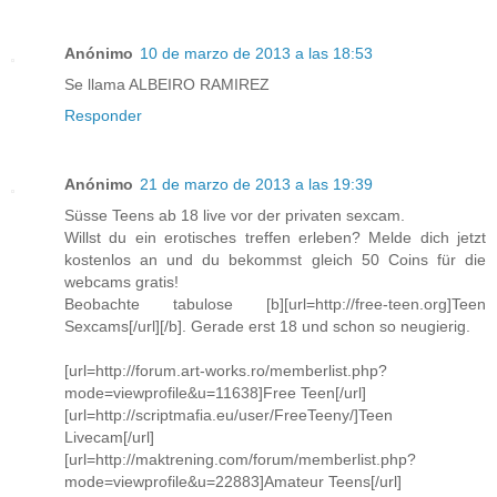
Anónimo
10 de marzo de 2013 a las 18:53
Se llama ALBEIRO RAMIREZ
Responder
Anónimo
21 de marzo de 2013 a las 19:39
Süsse Teens ab 18 live vor der privaten sexcam.
Willst du ein erotisches treffen erleben? Melde dich jetzt
kostenlos an und du bekommst gleich 50 Coins für die
webcams gratis!
Beobachte tabulose [b][url=http://free-teen.org]Teen
Sexcams[/url][/b]. Gerade erst 18 und schon so neugierig.
[url=http://forum.art-works.ro/memberlist.php?
mode=viewprofile&u=11638]Free Teen[/url]
[url=http://scriptmafia.eu/user/FreeTeeny/]Teen
Livecam[/url]
[url=http://maktrening.com/forum/memberlist.php?
mode=viewprofile&u=22883]Amateur Teens[/url]