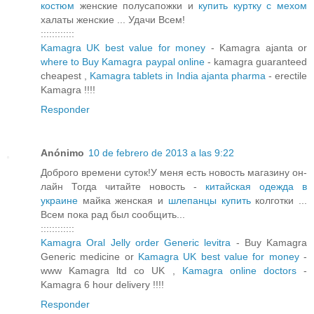
костюм
женские полусапожки и
купить куртку с мехом
халаты женские ... Удачи Всем!
::::::::::::
Kamagra UK best value for money
- Kamagra ajanta or
where to Buy Kamagra paypal online
- kamagra guaranteed
cheapest ,
Kamagra tablets in India ajanta pharma
- erectile
Kamagra !!!!
Responder
Anónimo
10 de febrero de 2013 a las 9:22
Доброго времени суток!У меня есть новость магазину он-
лайн Тогда читайте новость -
китайская одежда в
украине
майка женская и
шлепанцы купить
колготки ...
Всем пока рад был сообщить...
::::::::::::
Kamagra Oral Jelly order Generic levitra
- Buy Kamagra
Generic medicine or
Kamagra UK best value for money
-
www Kamagra ltd co UK ,
Kamagra online doctors
-
Kamagra 6 hour delivery !!!!
Responder