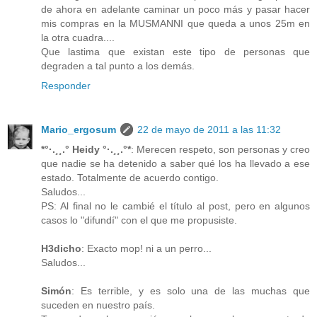
de ahora en adelante caminar un poco más y pasar hacer
mis compras en la MUSMANNI que queda a unos 25m en
la otra cuadra....
Que lastima que existan este tipo de personas que
degraden a tal punto a los demás.
Responder
Mario_ergosum
22 de mayo de 2011 a las 11:32
*°·.¸¸.° Heidy °·.¸¸.°*
: Merecen respeto, son personas y creo
que nadie se ha detenido a saber qué los ha llevado a ese
estado. Totalmente de acuerdo contigo.
Saludos...
PS: Al final no le cambié el título al post, pero en algunos
casos lo "difundí" con el que me propusiste.
H3dicho
: Exacto mop! ni a un perro...
Saludos...
Simón
: Es terrible, y es solo una de las muchas que
suceden en nuestro país.