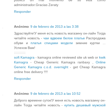
publico un mal momento de su vida como
administrador.Gracias Zeraty
Responder
Anónimo
9 de febrero de 2013 a las 3:38
Здраствуйте!У меня есть новость магазину он-лайн Тогда
читайте новость -
чаи вдвоем белое платье
Распродажа
обуви и
платья спицами модели
зимние куртки ...
Успехов Вам!
::::::::::::
soft Kamagra
- kamagra online reviewed site uk web or
kwik
Kamagra
- Cheap Generic Kamagra ranbaxy ,
Online
Generic Kamagra c.o.d. overnight
- get Cheap Kamagra
online free delivery !!!!
Responder
Anónimo
9 de febrero de 2013 a las 10:52
Доброго времени суток!У меня есть новость магазину он-
лайн Тогда читайте новость -
купить дешевый мужской