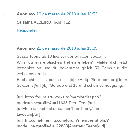
Anónimo
10 de marzo de 2013 a las 18:53
Se llama ALBEIRO RAMIREZ
Responder
Anónimo
21 de marzo de 2013 a las 19:39
Süsse Teens ab 18 live vor der privaten sexcam.
Willst du ein erotisches treffen erleben? Melde dich jetzt
kostenlos an und du bekommst gleich 50 Coins für die
webcams gratis!
Beobachte tabulose [b][url=http://free-teen.org]Teen
Sexcams[/url][/b]. Gerade erst 18 und schon so neugierig.
[url=http://forum.art-works.ro/memberlist.php?
mode=viewprofile&u=11638]Free Teen[/url]
[url=http://scriptmafia.eu/user/FreeTeeny/]Teen
Livecam[/url]
[url=http://maktrening.com/forum/memberlist.php?
mode=viewprofile&u=22883]Amateur Teens[/url]