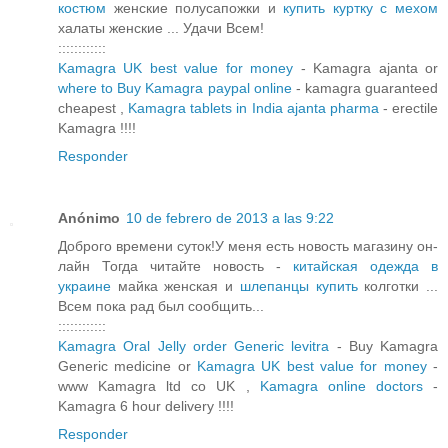
костюм
женские полусапожки и
купить куртку с мехом
халаты женские ... Удачи Всем!
::::::::::::
Kamagra UK best value for money
- Kamagra ajanta or
where to Buy Kamagra paypal online
- kamagra guaranteed
cheapest ,
Kamagra tablets in India ajanta pharma
- erectile
Kamagra !!!!
Responder
Anónimo
10 de febrero de 2013 a las 9:22
Доброго времени суток!У меня есть новость магазину он-
лайн Тогда читайте новость -
китайская одежда в
украине
майка женская и
шлепанцы купить
колготки ...
Всем пока рад был сообщить...
::::::::::::
Kamagra Oral Jelly order Generic levitra
- Buy Kamagra
Generic medicine or
Kamagra UK best value for money
-
www Kamagra ltd co UK ,
Kamagra online doctors
-
Kamagra 6 hour delivery !!!!
Responder