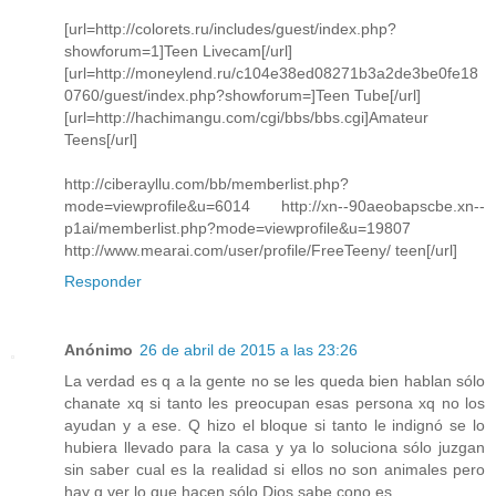
[url=http://colorets.ru/includes/guest/index.php?
showforum=1]Teen Livecam[/url]
[url=http://moneylend.ru/c104e38ed08271b3a2de3be0fe18
0760/guest/index.php?showforum=]Teen Tube[/url]
[url=http://hachimangu.com/cgi/bbs/bbs.cgi]Amateur
Teens[/url]
http://ciberayllu.com/bb/memberlist.php?
mode=viewprofile&u=6014 http://xn--90aeobapscbe.xn--
p1ai/memberlist.php?mode=viewprofile&u=19807
http://www.mearai.com/user/profile/FreeTeeny/ teen[/url]
Responder
Anónimo
26 de abril de 2015 a las 23:26
La verdad es q a la gente no se les queda bien hablan sólo
chanate xq si tanto les preocupan esas persona xq no los
ayudan y a ese. Q hizo el bloque si tanto le indignó se lo
hubiera llevado para la casa y ya lo soluciona sólo juzgan
sin saber cual es la realidad si ellos no son animales pero
hay q ver lo que hacen sólo Dios sabe cono es