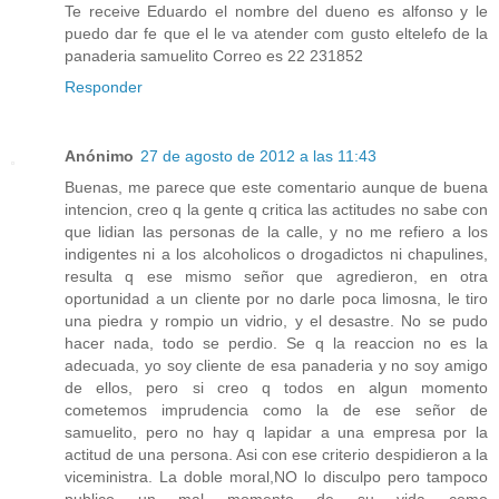
Te receive Eduardo el nombre del dueno es alfonso y le
puedo dar fe que el le va atender com gusto eltelefo de la
panaderia samuelito Correo es 22 231852
Responder
Anónimo
27 de agosto de 2012 a las 11:43
Buenas, me parece que este comentario aunque de buena
intencion, creo q la gente q critica las actitudes no sabe con
que lidian las personas de la calle, y no me refiero a los
indigentes ni a los alcoholicos o drogadictos ni chapulines,
resulta q ese mismo señor que agredieron, en otra
oportunidad a un cliente por no darle poca limosna, le tiro
una piedra y rompio un vidrio, y el desastre. No se pudo
hacer nada, todo se perdio. Se q la reaccion no es la
adecuada, yo soy cliente de esa panaderia y no soy amigo
de ellos, pero si creo q todos en algun momento
cometemos imprudencia como la de ese señor de
samuelito, pero no hay q lapidar a una empresa por la
actitud de una persona. Asi con ese criterio despidieron a la
viceministra. La doble moral,NO lo disculpo pero tampoco