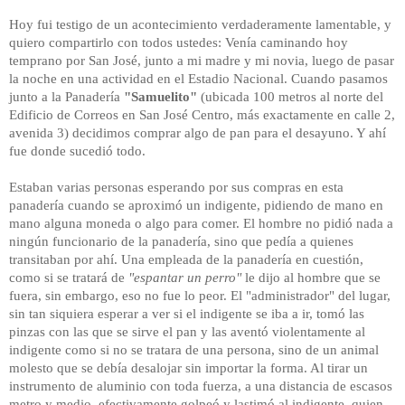
Hoy fui testigo de un acontecimiento verdaderamente lamentable, y
quiero compartirlo con todos ustedes: Venía caminando hoy
temprano por San José, junto a mi madre y mi novia, luego de pasar
la noche en una actividad en el Estadio Nacional. Cuando pasamos
junto a la Panadería
"Samuelito"
(ubicada 100 metros al norte del
Edificio de Correos en San José Centro, más exactamente en calle 2,
avenida 3) decidimos comprar algo de pan para el desayuno. Y ahí
fue donde sucedió todo.
Estaban varias personas esperando por sus compras en esta
panadería cuando se aproximó un indigente, pidiendo de mano en
mano alguna moneda o algo para comer. El hombre no pidió nada a
ningún funcionario de la panadería, sino que pedía a quienes
transitaban por ahí. Una empleada de la panadería en cuestión,
como si se tratará de
"espantar un perro"
le dijo al hombre que se
fuera, sin embargo, eso no fue lo peor. El "administrador" del lugar,
sin tan siquiera esperar a ver si el indigente se iba a ir, tomó las
pinzas con las que se sirve el pan y las aventó violentamente al
indigente como si no se tratara de una persona, sino de un animal
molesto que se debía desalojar sin importar la forma. Al tirar un
instrumento de aluminio con toda fuerza, a una distancia de escasos
metro y medio, efectivamente golpeó y lastimó al indigente, quien