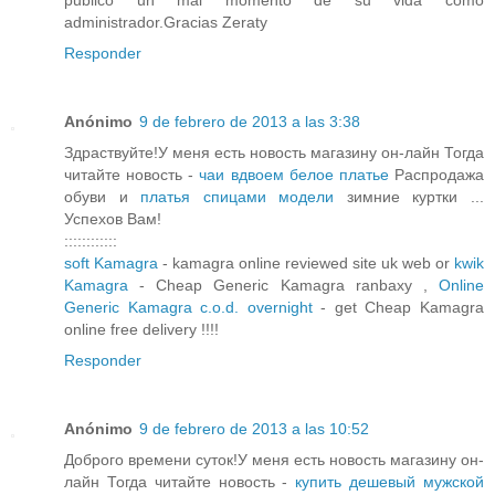
publico un mal momento de su vida como
administrador.Gracias Zeraty
Responder
Anónimo
9 de febrero de 2013 a las 3:38
Здраствуйте!У меня есть новость магазину он-лайн Тогда
читайте новость -
чаи вдвоем белое платье
Распродажа
обуви и
платья спицами модели
зимние куртки ...
Успехов Вам!
::::::::::::
soft Kamagra
- kamagra online reviewed site uk web or
kwik
Kamagra
- Cheap Generic Kamagra ranbaxy ,
Online
Generic Kamagra c.o.d. overnight
- get Cheap Kamagra
online free delivery !!!!
Responder
Anónimo
9 de febrero de 2013 a las 10:52
Доброго времени суток!У меня есть новость магазину он-
лайн Тогда читайте новость -
купить дешевый мужской