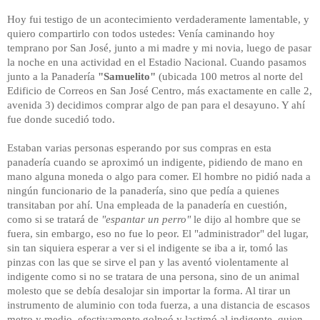
Hoy fui testigo de un acontecimiento verdaderamente lamentable, y
quiero compartirlo con todos ustedes: Venía caminando hoy
temprano por San José, junto a mi madre y mi novia, luego de pasar
la noche en una actividad en el Estadio Nacional. Cuando pasamos
junto a la Panadería
"Samuelito"
(ubicada 100 metros al norte del
Edificio de Correos en San José Centro, más exactamente en calle 2,
avenida 3) decidimos comprar algo de pan para el desayuno. Y ahí
fue donde sucedió todo.
Estaban varias personas esperando por sus compras en esta
panadería cuando se aproximó un indigente, pidiendo de mano en
mano alguna moneda o algo para comer. El hombre no pidió nada a
ningún funcionario de la panadería, sino que pedía a quienes
transitaban por ahí. Una empleada de la panadería en cuestión,
como si se tratará de
"espantar un perro"
le dijo al hombre que se
fuera, sin embargo, eso no fue lo peor. El "administrador" del lugar,
sin tan siquiera esperar a ver si el indigente se iba a ir, tomó las
pinzas con las que se sirve el pan y las aventó violentamente al
indigente como si no se tratara de una persona, sino de un animal
molesto que se debía desalojar sin importar la forma. Al tirar un
instrumento de aluminio con toda fuerza, a una distancia de escasos
metro y medio, efectivamente golpeó y lastimó al indigente, quien