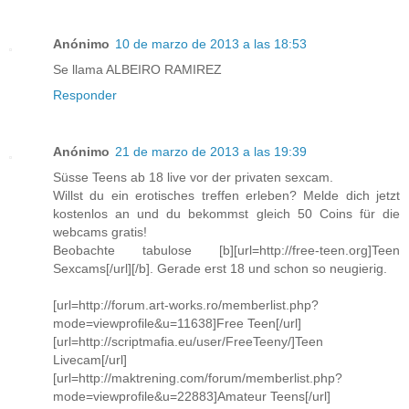
Anónimo
10 de marzo de 2013 a las 18:53
Se llama ALBEIRO RAMIREZ
Responder
Anónimo
21 de marzo de 2013 a las 19:39
Süsse Teens ab 18 live vor der privaten sexcam.
Willst du ein erotisches treffen erleben? Melde dich jetzt
kostenlos an und du bekommst gleich 50 Coins für die
webcams gratis!
Beobachte tabulose [b][url=http://free-teen.org]Teen
Sexcams[/url][/b]. Gerade erst 18 und schon so neugierig.
[url=http://forum.art-works.ro/memberlist.php?
mode=viewprofile&u=11638]Free Teen[/url]
[url=http://scriptmafia.eu/user/FreeTeeny/]Teen
Livecam[/url]
[url=http://maktrening.com/forum/memberlist.php?
mode=viewprofile&u=22883]Amateur Teens[/url]