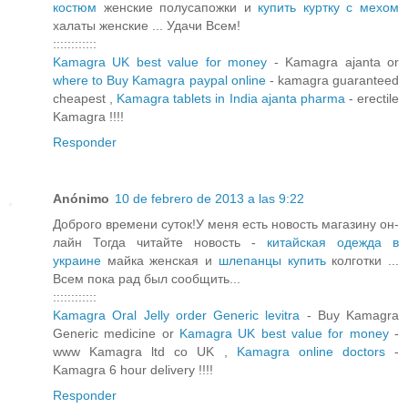
костюм
женские полусапожки и
купить куртку с мехом
халаты женские ... Удачи Всем!
::::::::::::
Kamagra UK best value for money
- Kamagra ajanta or
where to Buy Kamagra paypal online
- kamagra guaranteed
cheapest ,
Kamagra tablets in India ajanta pharma
- erectile
Kamagra !!!!
Responder
Anónimo
10 de febrero de 2013 a las 9:22
Доброго времени суток!У меня есть новость магазину он-
лайн Тогда читайте новость -
китайская одежда в
украине
майка женская и
шлепанцы купить
колготки ...
Всем пока рад был сообщить...
::::::::::::
Kamagra Oral Jelly order Generic levitra
- Buy Kamagra
Generic medicine or
Kamagra UK best value for money
-
www Kamagra ltd co UK ,
Kamagra online doctors
-
Kamagra 6 hour delivery !!!!
Responder