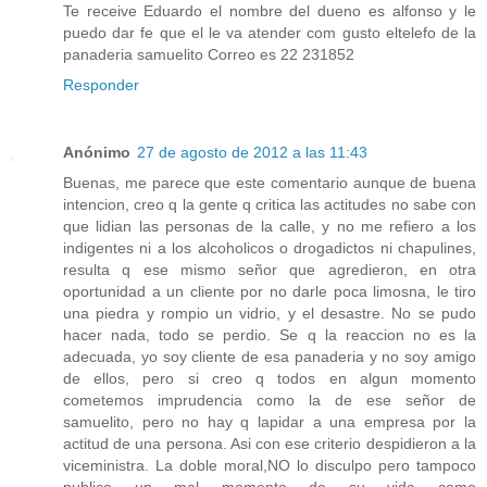
Te receive Eduardo el nombre del dueno es alfonso y le
puedo dar fe que el le va atender com gusto eltelefo de la
panaderia samuelito Correo es 22 231852
Responder
Anónimo
27 de agosto de 2012 a las 11:43
Buenas, me parece que este comentario aunque de buena
intencion, creo q la gente q critica las actitudes no sabe con
que lidian las personas de la calle, y no me refiero a los
indigentes ni a los alcoholicos o drogadictos ni chapulines,
resulta q ese mismo señor que agredieron, en otra
oportunidad a un cliente por no darle poca limosna, le tiro
una piedra y rompio un vidrio, y el desastre. No se pudo
hacer nada, todo se perdio. Se q la reaccion no es la
adecuada, yo soy cliente de esa panaderia y no soy amigo
de ellos, pero si creo q todos en algun momento
cometemos imprudencia como la de ese señor de
samuelito, pero no hay q lapidar a una empresa por la
actitud de una persona. Asi con ese criterio despidieron a la
viceministra. La doble moral,NO lo disculpo pero tampoco