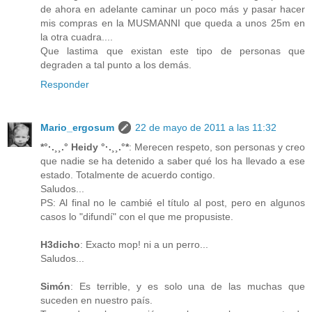
de ahora en adelante caminar un poco más y pasar hacer
mis compras en la MUSMANNI que queda a unos 25m en
la otra cuadra....
Que lastima que existan este tipo de personas que
degraden a tal punto a los demás.
Responder
Mario_ergosum
22 de mayo de 2011 a las 11:32
*°·.¸¸.° Heidy °·.¸¸.°*
: Merecen respeto, son personas y creo
que nadie se ha detenido a saber qué los ha llevado a ese
estado. Totalmente de acuerdo contigo.
Saludos...
PS: Al final no le cambié el título al post, pero en algunos
casos lo "difundí" con el que me propusiste.
H3dicho
: Exacto mop! ni a un perro...
Saludos...
Simón
: Es terrible, y es solo una de las muchas que
suceden en nuestro país.