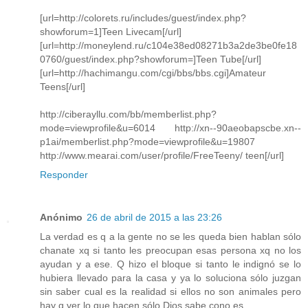
[url=http://colorets.ru/includes/guest/index.php?
showforum=1]Teen Livecam[/url]
[url=http://moneylend.ru/c104e38ed08271b3a2de3be0fe18
0760/guest/index.php?showforum=]Teen Tube[/url]
[url=http://hachimangu.com/cgi/bbs/bbs.cgi]Amateur
Teens[/url]
http://ciberayllu.com/bb/memberlist.php?
mode=viewprofile&u=6014 http://xn--90aeobapscbe.xn--
p1ai/memberlist.php?mode=viewprofile&u=19807
http://www.mearai.com/user/profile/FreeTeeny/ teen[/url]
Responder
Anónimo
26 de abril de 2015 a las 23:26
La verdad es q a la gente no se les queda bien hablan sólo
chanate xq si tanto les preocupan esas persona xq no los
ayudan y a ese. Q hizo el bloque si tanto le indignó se lo
hubiera llevado para la casa y ya lo soluciona sólo juzgan
sin saber cual es la realidad si ellos no son animales pero
hay q ver lo que hacen sólo Dios sabe cono es