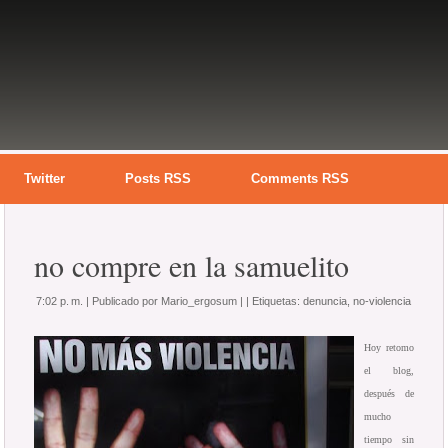
Twitter
Posts RSS
Comments RSS
no compre en la samuelito
7:02 p. m. |
Publicado por
Mario_ergosum
|
|
Etiquetas:
denuncia
,
no-violencia
Hoy retomo
el blog,
después de
mucho
tiempo sin