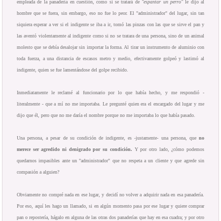
empleada de la panadería en cuestión, como si se tratará de
"espantar un perro"
le dijo al
hombre que se fuera, sin embargo, eso no fue lo peor. El "administrador" del lugar, sin tan
siquiera esperar a ver si el indigente se iba a ir, tomó las pinzas con las que se sirve el pan y
las aventó violentamente al indigente como si no se tratara de una persona, sino de un animal
molesto que se debía desalojar sin importar la forma. Al tirar un instrumento de aluminio con
toda fuerza, a una distancia de escasos metro y medio, efectivamente golpeó y lastimó al
indigente, quien se fue lamentándose del golpe recibido.
Inmediatamente le reclamé al funcionario por lo que había hecho, y me respondió -
literalmente - que a mí no me importaba. Le pregunté quien era el encargado del lugar y me
dijo que él, pero que no me daría el nombre porque no me importaba lo que había pasado.
Una persona, a pesar de su condición de indigente, es -justamente- una persona, que
no
merece ser agredido ni denigrado por su condición.
Y por otro lado, ¿cómo podemos
quedarnos impasibles ante un "administrador" que no respeta a un cliente y que agrede sin
compasión a alguien?
Obviamente no compré nada en ese lugar, y decidí no volver a adquirir nada en esa panadería.
Por eso, aquí les hago un llamado, si en algún momento pasa por ese lugar y quiere comprar
pan o repostería, hágalo en alguna de las otras dos panaderías que hay en esa cuadra; y por otro