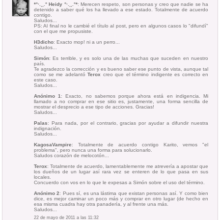
*°·.¸¸.° Heidy °·.¸¸.°*
: Merecen respeto, son personas y creo que nadie se ha
detenido a saber qué los ha llevado a ese estado. Totalmente de acuerdo
contigo.
Saludos...
PS: Al final no le cambié el título al post, pero en algunos casos lo "difundí"
con el que me propusiste.
H3dicho
: Exacto mop! ni a un perro...
Saludos...
Simón
: Es terrible, y es solo una de las muchas que suceden en nuestro
país.
Te agradezco la corrección y es bueno saber ese punto de vista, aunque tal
como se me adelantó
Terox
creo que el término indigente es correcto en
este caso.
Saludos...
Anónimo 1
: Exacto, no sabemos porque ahora está en indigencia. Mi
llamado a no comprar en ese sitio es, justamente, una forma sencilla de
mostrar el desprecio a ese tipo de acciones. Gracias!
Saludos...
Palas
: Para nada, por el contrario, gracias por ayudar a difundir nuestra
indignación.
Saludos...
KagosaVampire
: Totalmente de acuerdo contigo Karito, vemos "el
problema", pero nunca una forma para solucionarlo.
Saludos corazón de melocotón...
Terox
: Totalmente de acuerdo, lamentablemente me atrevería a apostar que
los dueños de un lugar así rara vez se enteren de lo que pasa en sus
locales.
Concuerdo con vos en lo que le expesas a Simón sobre el uso del término.
Anónimo 2
: Pues sí, es una lástima que existan personas así. Y como bien
dice, es mejor caminar un poco más y comprar en otro lugar (de hecho en
esa misma cuadra hay otra panadería, y al frente una más.
Saludos...
22 de mayo de 2011 a las 11:32