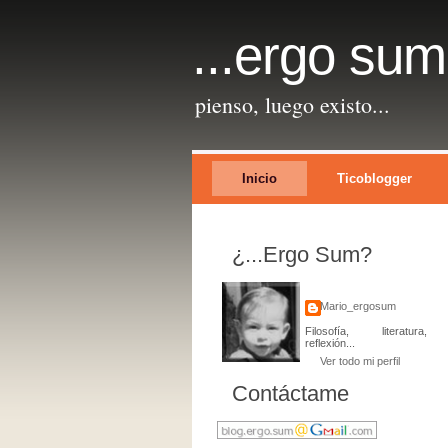
...ergo sum
pienso, luego existo...
Inicio
Ticoblogger
¿...ergo Sum?
Mario_ergosum
Filosofía, literatura,
reflexión...
Ver todo mi perfil
Contáctame