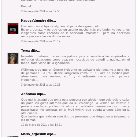
Besos!
2 de mayo de 2011 a las 12:53
KagosaVampire
dijo...
Ese señor es el hijo de alguien, el papá de alguien, etc.
Es una pena... y es que es un asunto mucho más profundo, vemos a los
indigentes como escorias de la sociedad, molestan... pero no hacemos
nada por sacarlos de donde estan
2 de mayo de 2011 a las 20:17
Terox
dijo...
Increíble... deberían tener una política para enseñarle a los empleados a
enfrentar situaciones como esa, sin necesidad de agredir a nadie... en el
fondo, todo viene de la ignorancia...
@Simon: creo que el término indigente es aplicable plenamente a este tipo
de personas. La RAE define indigencia como: "1. f. Falta de medios para
alimentarse, para vestirse, etc.", y al indigente como quien padece
indigencia...
3 de mayo de 2011 a las 19:23
Anónimo dijo...
Que mal la actitud que toma esta persona con alguien que solo quiere callar
un poco los gritos internos que da su estomago, la verdad no volvere a
pasar a ese lugar prefiero de ahora en adelante caminar un poco más y
pasar hacer mis compras en la MUSMANNI que queda a unos 25m en la
otra cuadra....
Que lastima que existan este tipo de personas que degraden a tal punto a
los demás.
10 de mayo de 2011 a las 13:51
Mario_ergosum
dijo...