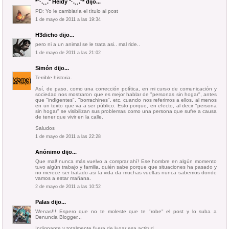
*°·.¸¸.° Heidy °·.¸¸.°*
dijo...
PD: Yo le cambiaría el título al post
1 de mayo de 2011 a las 19:34
H3dicho
dijo...
pero ni a un animal se le trata asi.. mal ride..
1 de mayo de 2011 a las 21:02
Simón
dijo...
Terrible historia.
Así, de paso, como una corrección política, en mi curso de comunicación y
sociedad nos mostraron que es mejor hablar de "personas sin hogar", antes
que "indigentes", "borrachines", etc. cuando nos referimos a ellos, al menos
en un texto que va a ser público. Esto porque, en efecto, al decir "persona
sin hogar" se visibilizan sus problemas como una persona que sufre a causa
de tener que vivir en la calle.
Saludos
1 de mayo de 2011 a las 22:28
Anónimo dijo...
Que mal! nunca más vuelvo a comprar ahí! Ese hombre en algún momento
tuvo algún trabajo y familia, quién sabe porque que situaciones ha pasado y
no merece ser tratado asi la vida da muchas vueltas nunca sabemos donde
vamos a estar mañana.
2 de mayo de 2011 a las 10:52
Palas
dijo...
Wenas!!! Espero que no te moleste que te "robe" el post y lo suba a
Denuncia Blogger...
Indignante y totalmente fuera de lugar esa actitud...