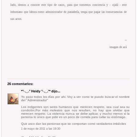
lado, demos a conocer este tipo de casos, para que tomemos conciencia y - ojalá - este
inhumano que labora como administrador de panadería, tenga que pagar las consecuencias de
sus actos.
--
imagen de
acá
26 comentarios:
*°·.¸¸.° Heidy °·.¸¸.°*
dijo...
Yo paso todos los días por ahi. Voy a ver como te puedo buscar el nombre
del "Administrador"
Los indigentes son seres humanos que merecen respeto, sea cual sea su
condición.Por más molestos que nos resulten, no hay que olvidar que
merecen respeto. La violencia nunca se debe aplicar, y mucho menos si la
persona lo único que pide es un poco de comida para callar su estómago.
Que asco dan las personas que se comportan como verdaderos imbéciles
1 de mayo de 2011 a las 19:30