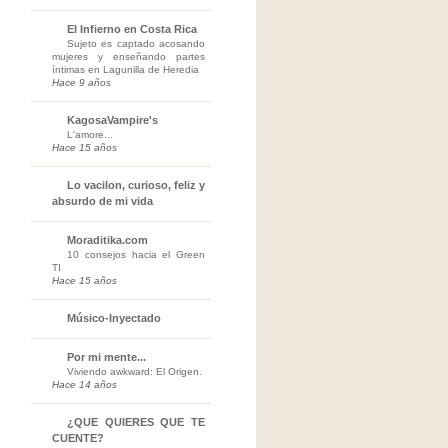
El Infierno en Costa Rica
Sujeto es captado acosando
mujeres y enseñando partes
íntimas en Lagunilla de Heredia
Hace 9 años
KagosaVampire's
L'amore...
Hace 15 años
Lo vacilon, curioso, feliz y
absurdo de mi vida
Moraditika.com
10 consejos hacia el Green
TI
Hace 15 años
Músico-Inyectado
Por mi mente...
Viviendo awkward: El Origen.
Hace 14 años
¿QUE QUIERES QUE TE
CUENTE?