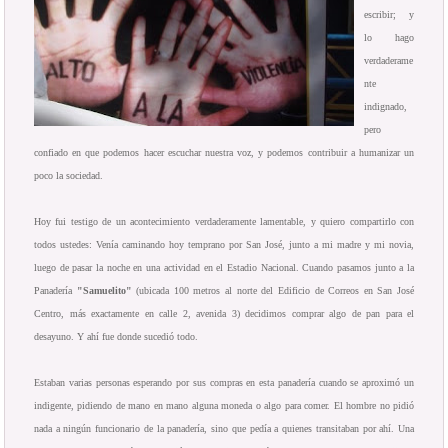
escribir; y
lo hago
verdaderame
nte
indignado,
pero
confiado en que podemos hacer escuchar nuestra voz, y podemos contribuir a humanizar un
poco la sociedad.
Hoy fui testigo de un acontecimiento verdaderamente lamentable, y quiero compartirlo con
todos ustedes: Venía caminando hoy temprano por San José, junto a mi madre y mi novia,
luego de pasar la noche en una actividad en el Estadio Nacional. Cuando pasamos junto a la
Panadería
"Samuelito"
(ubicada 100 metros al norte del Edificio de Correos en San José
Centro, más exactamente en calle 2, avenida 3) decidimos comprar algo de pan para el
desayuno. Y ahí fue donde sucedió todo.
Estaban varias personas esperando por sus compras en esta panadería cuando se aproximó un
indigente, pidiendo de mano en mano alguna moneda o algo para comer. El hombre no pidió
nada a ningún funcionario de la panadería, sino que pedía a quienes transitaban por ahí. Una