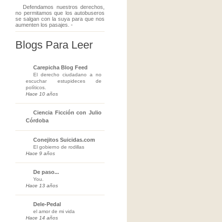
Defendamos nuestros derechos,
no permitamos que los autobuseros
se salgan con la suya para que nos
aumenten los pasajes.
-
Blogs Para Leer
Carepicha Blog Feed
El derecho ciudadano a no
escuchar estupideces de
políticos.
Hace 10 años
Ciencia Ficción con Julio
Córdoba
Conejitos Suicidas.com
El gobierno de rodillas
Hace 9 años
De paso...
You.
Hace 13 años
Dele-Pedal
el amor de mi vida
Hace 14 años