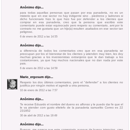
Anónimo dijo...
para todas aquellas personas que pasan por esa panaderia, no es un
misterio que en ese sector no hay indigente sino , piedreros y ladrones si
dicho funcionario hizo lo que hizo fue por defender a los clientes que
comprar en esa panaderia, creo que la persona que escribio este
comentario puede estar equivocado pero respeto su comentario, ami por lo
contrario no me gustaria que un hijo(a) resulten asaltados en ese sector tan
peligroso.
6 de enero de 2012 a las 14:55
Anónimo dijo...
a diferencia de todos los comentarios creo que en esa panaderia se
preocupan por los el bienestar de los clientes y atienden muy bien, les doy
muchas gracias a los inversionistas extranjeros que le dan trabajo a los
costaricenses, ya que hay muchos nacionales que no dan nada por este
pais.
6 de enero de 2012 a las 14:59
Mario_ergosum
dijo...
Respeto los dos últimos comentarios, pero el "defender" a los clientes no
justifica por ningún motivo el agredir a otra persona.
10 de enero de 2012 a las 7:57
Anónimo dijo...
Te receive Eduardo el nombre del dueno es alfonso y le puedo dar fe que el
le va atender com gusto eltelefo de la panaderia samuelito Correo es 22
231852
30 de abril de 2012 a las 19:49
Anónimo dijo...
Buenas, me parece que este comentario aunque de buena intencion, creo