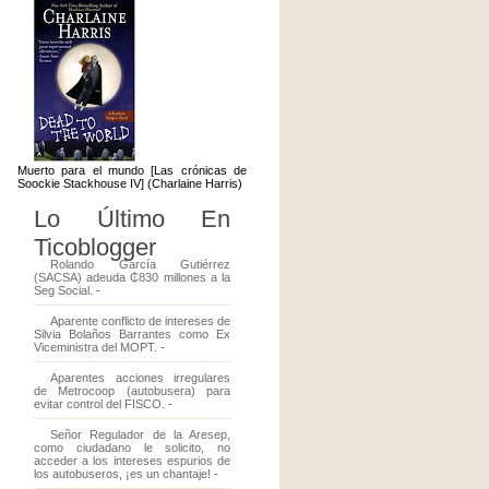
Muerto para el mundo [Las crónicas de
Soockie Stackhouse IV] (Charlaine Harris)
Lo Último En
Ticoblogger
Rolando García Gutiérrez
(SACSA) adeuda ₵830 millones a la
Seg Social.
-
Aparente conflicto de intereses de
Silvia Bolaños Barrantes como Ex
Viceministra del MOPT.
-
Aparentes acciones irregulares
de Metrocoop (autobusera) para
evitar control del FISCO.
-
Señor Regulador de la Aresep,
como ciudadano le solicito, no
acceder a los intereses espurios de
los autobuseros, ¡es un chantaje!
-