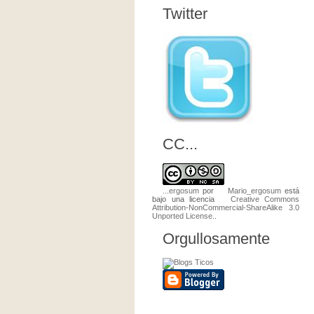
Twitter
CC...
...ergosum
por
Mario_ergosum
está
bajo una licencia
Creative Commons
Attribution-NonCommercial-ShareAlike 3.0
Unported License
..
Orgullosamente