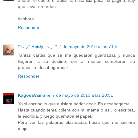
añorar, el duelo, el adios, la distancia pasar la página, hay
que llevar un orden.
deshora.
Responder
*°·.¸¸.° Heidy °·.¸¸.°*
7 de mayo de 2010 a las 7:04
Tantas cartas que se me quedaron guardadas y nunca
llegaron a su destino, ser al menos cumplieron su
propósito: desahogarnos!
Responder
KagosaVampire
7 de mayo de 2010 a las 20:51
Yo si escribo lo que quisiera poder decir. Es desahogarse.
Hasta cuando tenía cólera con mi mamá o asi, lo escribía,
le escribía, y luego quemaba el papel.
Pero ver las palabras plasmadas hacía que me sintiera
mejor...