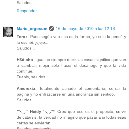
Saludos...
Responder
Mario_ergosum
16 de mayo de 2010 a las 12:18
Terox
: Pues según veo esa es la forma, yo solo la pensé y
la escribí, jejeje...
Saludos...
H3dicho
: Igual no siempre decir las cosas significa que van
a cambiar, mejor solo hacer el desahogo y que la vida
continue.
Tuanis, saludos...
Amorexia
: Totalmente atinado el comentario, cerrar la
página y no enfrascarse en una añoranza sin sentido.
Saludos...
*°·.¸¸.° Heidy °·.¸¸.°*
: Creo que ese es el próposito, servir
de catarsis, la verdad no imagino que pasaría si todas esas
cartas se enviaran.
Saludos marisopita...