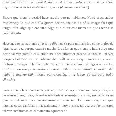
tono que trata de ser casual, incluso despreocupado, como si unas letras
lograran ocultar los sentimientos que se plasman con ellas...
)
Espero que bien, la verdad hace mucho que no hablamos. No sé si esperabas
esta carta y lo que con ella quiero decirte, incluso no sé si imaginabas que
tengo -aún- algo que contarte. Algo que ni en este momento que escribo sé
como decirlo
Hace mucho no hablamos (
ya te lo dije ¿no?
), para mí han sido como siglos de
lejanía, tal vez porque extraño mucho los días en que siempre había algo que
decir, tal vez porque el silencio me hace añorar el pasado, o incluso, tal vez
porque el silencio me recuerda una de las últimas veces que nos vimos, cuando
incluso juntos ya no habían palabras, y el silencio como una daga a sangre fría
hirió mi corazón (
¿recuerdas el momento del que te hablo?, el sonido del
teléfono interrumpió nuestra conversación, y ya luego de eso solo hubo
silencio
).
Pasamos muchos momentos gratos juntos: compartimos sonrisas y alegrías,
conversaciones, chats, llamadas telefónicas, mensajes de texto; no había forma
que no usáramos para mantenernos en contacto. Hubo un tiempo en que
muchas cosas cambiaron, radicalmente y muy a prisa, tal vez ese fue mi error,
tal vez cambiamos en el momento equivocado.